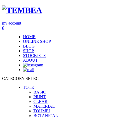
my account
0
HOME
ONLINE SHOP
BLOG
SHOP
STOCKISTS
ABOUT
CATEGORY SELECT
TOTE
BASIC
PRINT
CLEAR
MATERIAL
TOUMEI
BOTANICAL