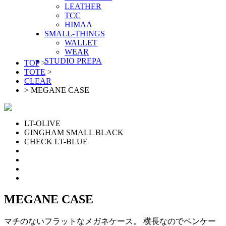
LEATHER
TCC
HIMAA
SMALL-THINGS
WALLET
WEAR
STUDIO PREPA
TOP
>
TOTE
>
CLEAR
>
MEGANE CASE
LT-OLIVE
GINGHAM SMALL BLACK
CHECK LT-BLUE
MEGANE CASE
マチのないフラットなメガネケース。 横長なのでペンケー