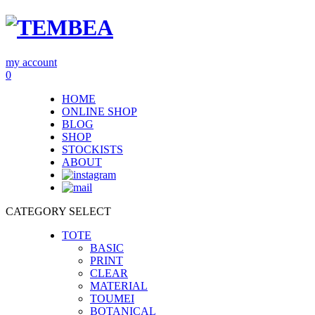
my account
0
HOME
ONLINE SHOP
BLOG
SHOP
STOCKISTS
ABOUT
CATEGORY SELECT
TOTE
BASIC
PRINT
CLEAR
MATERIAL
TOUMEI
BOTANICAL