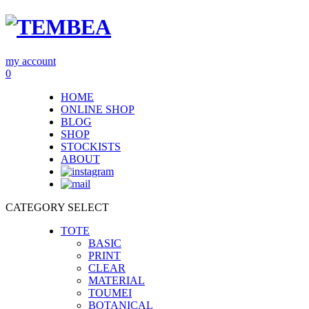
my account
0
HOME
ONLINE SHOP
BLOG
SHOP
STOCKISTS
ABOUT
CATEGORY SELECT
TOTE
BASIC
PRINT
CLEAR
MATERIAL
TOUMEI
BOTANICAL